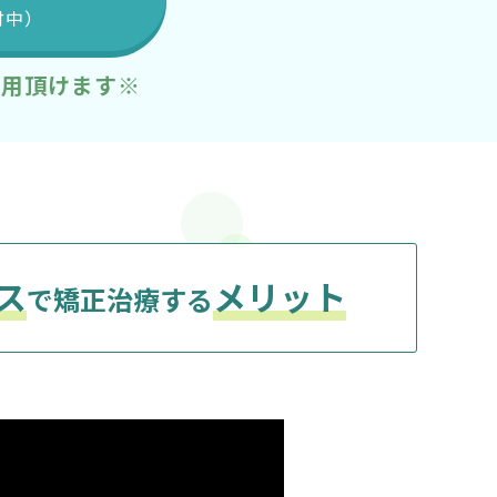
付中）
利用頂けます※
ス
メリット
で矯正治療する