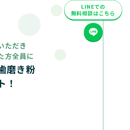
LINEでの
無料相談は
こちら
いただき
た方全員に
歯磨き粉
ト！